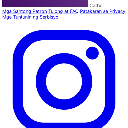
Catho
+
Mga Santong Patron
Tulong at FAQ
Patakaran sa Privacy
Mga Tuntunin ng Serbisyo