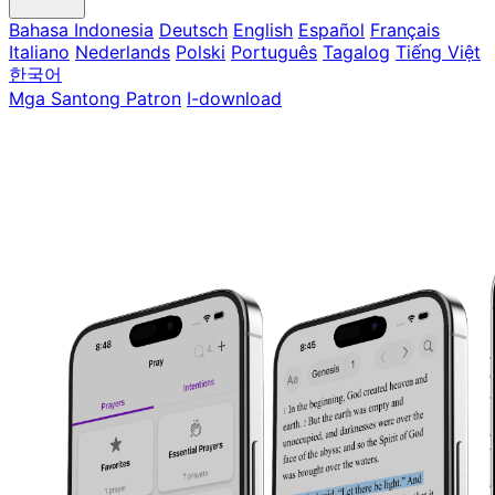
Bahasa Indonesia
Deutsch
English
Español
Français
Italiano
Nederlands
Polski
Português
Tagalog
Tiếng Việt
한국어
Mga Santong Patron
I-download