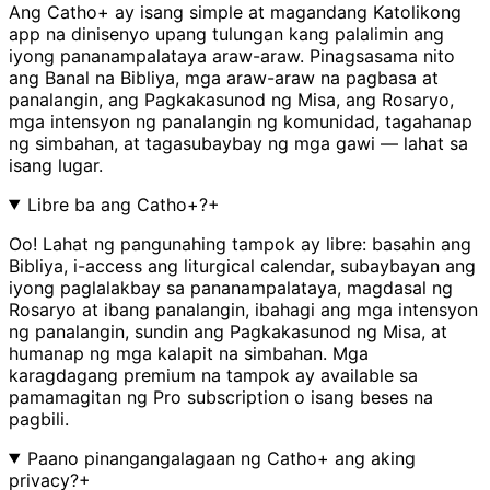
Ang Catho+ ay isang simple at magandang Katolikong
app na dinisenyo upang tulungan kang palalimin ang
iyong pananampalataya araw-araw. Pinagsasama nito
ang Banal na Bibliya, mga araw-araw na pagbasa at
panalangin, ang Pagkakasunod ng Misa, ang Rosaryo,
mga intensyon ng panalangin ng komunidad, tagahanap
ng simbahan, at tagasubaybay ng mga gawi — lahat sa
isang lugar.
Libre ba ang Catho+?
+
Oo! Lahat ng pangunahing tampok ay libre: basahin ang
Bibliya, i-access ang liturgical calendar, subaybayan ang
iyong paglalakbay sa pananampalataya, magdasal ng
Rosaryo at ibang panalangin, ibahagi ang mga intensyon
ng panalangin, sundin ang Pagkakasunod ng Misa, at
humanap ng mga kalapit na simbahan. Mga
karagdagang premium na tampok ay available sa
pamamagitan ng Pro subscription o isang beses na
pagbili.
Paano pinangangalagaan ng Catho+ ang aking
privacy?
+